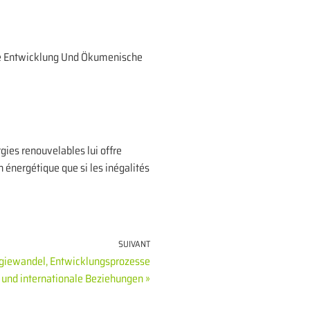
ale Entwicklung Und Ökumenische
rgies renouvelables lui offre
 énergétique que si les inégalités
SUIVANT
rgiewandel, Entwicklungsprozesse
und internationale Beziehungen »