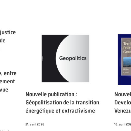
justice
 de
e
, entre
pement
evue
Nouvelle publication :
Nouvell
Géopolitisation de la transition
Develo
énergétique et extractivisme
Venezu
21. avril 2026
16. avril 20