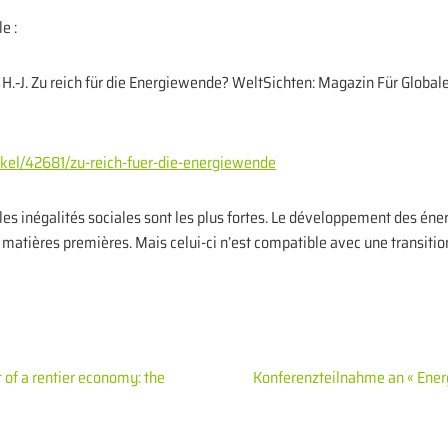
e :
, H.‑J. Zu reich für die Energiewende? WeltSichten: Magazin Für Glob
ikel/42681/zu-reich-fuer-die-energiewende
 les inégalités sociales sont les plus fortes. Le développement des éne
atières premières. Mais celui-ci n’est compatible avec une transition
t of a rentier economy: the
Konferenzteilnahme an « Ene