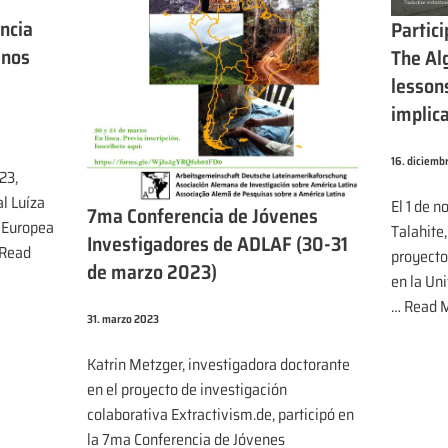
encia
Partici
anos
The Al
lesson
implica
16. diciemb
23,
l Luíza
El 1 de n
7ma Conferencia de Jóvenes
a Europea
Talahite,
Investigadores de ADLAF (30-31
Read
proyecto
de marzo 2023)
en la Un
…
Read M
31. marzo 2023
Katrin Metzger, investigadora doctorante
en el proyecto de investigación
colaborativa Extractivism.de, participó en
la 7ma Conferencia de Jóvenes