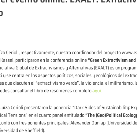
o
za Cerioli, respectivamente, nuestro coordinador del proyecto www.e
Kassel, participaron en la conferencia online
“Green Extractivism and 
Iniciativa Global de Extractivismos y Alternativas (EXALT) es un progr
 y se centra en los aspectos políticos, sociales y ecológicos del extrac
 que discuten el “extractivismo verde”, la violencia, el militarismo, la 
 Puedes consultar el libro de resúmenes completo
aquí
.
uíza Cerioli presentaron la ponencia “Dark Sides of Sustainability: E
cal Tensions” en el cuarto panel entitulado
“The (Geo)Political Ecolog
contó con tres ponentes principales: Alexander Dunlap (Universidad de
iversidad de Sheffield).