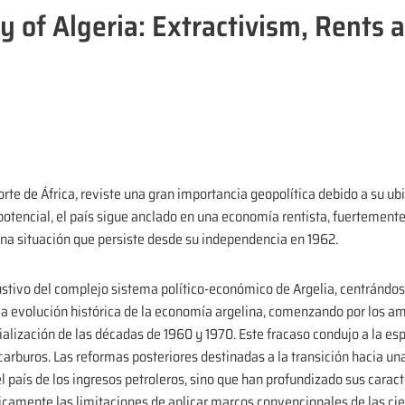
y of Algeria: Extractivism, Rents 
orte de África, reviste una gran importancia geopolítica debido a su ub
 potencial, el país sigue anclado en una economía rentista, fuertement
na situación que persiste desde su independencia en 1962.
austivo del complejo sistema político-económico de Argelia, centrándose
 la evolución histórica de la economía argelina, comenzando por los 
ialización de las décadas de 1960 y 1970. Este fracaso condujo a la esp
carburos. Las reformas posteriores destinadas a la transición hacia 
país de los ingresos petroleros, sino que han profundizado sus caracte
ríticamente las limitaciones de aplicar marcos convencionales de las c