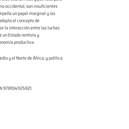
mo occidental, son insuficientes
mpeña un papel marginal y las
 adopta el concepto de
r la interacción entre las luchas
z un Estado rentista y
conomía productiva.
dio y el Norte de África, y política
BN 9781041125921.