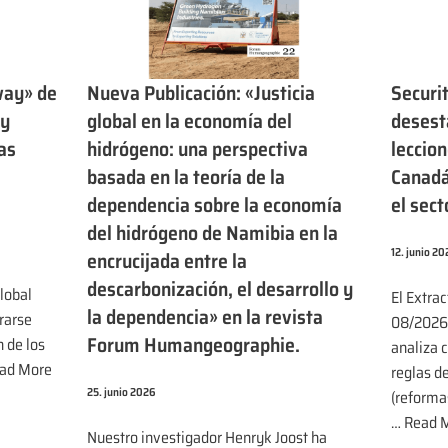
way» de
Nueva Publicación: «Justicia
Securit
 y
global en la economía del
desesta
las
hidrógeno: una perspectiva
leccion
basada en la teoría de la
Canadá 
dependencia sobre la economía
el sect
del hidrógeno de Namibia en la
12. junio 2
encrucijada entre la
descarbonización, el desarrollo y
lobal
El Extrac
la dependencia» en la revista
rarse
08/2026 
Forum Humangeographie.
n de los
analiza 
ad More
reglas d
25. junio 2026
(reforma
…
Read M
Nuestro investigador Henryk Joost ha