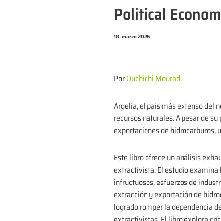
Political Econom
18. marzo 2026
Por
Ouchichi Mourad.
Argelia, el país más extenso del n
recursos naturales. A pesar de su
exportaciones de hidrocarburos, u
Este libro ofrece un análisis exh
extractivista. El estudio examina
infructuosos, esfuerzos de industr
extracción y exportación de hidro
logrado romper la dependencia del 
extractivistas. El libro explora c