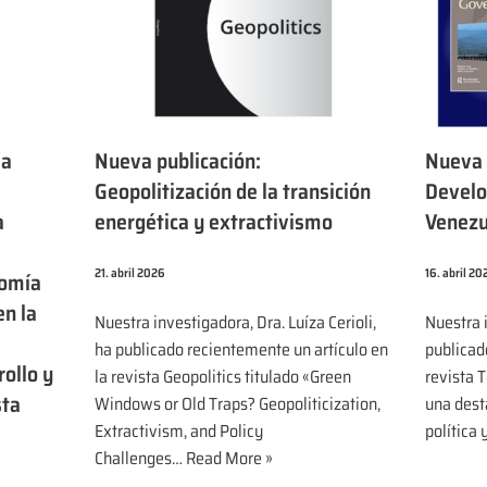
ia
Nueva publicación:
Nueva p
Geopolitización de la transición
Develo
a
energética y extractivismo
Venezu
21. abril 2026
16. abril 20
nomía
en la
Nuestra investigadora, Dra. Luíza Cerioli,
Nuestra i
ha publicado recientemente un artículo en
publicad
rollo y
la revista Geopolitics titulado «Green
revista T
sta
Windows or Old Traps? Geopoliticization,
una dest
Extractivism, and Policy
política
Challenges…
Read More »