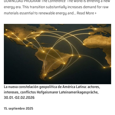
DOWNLOAD PROGRAM The Conference The world is entering a new
energy era. This transition substantially increases demand for raw
materials essential to renewable energy and…
Read More »
La nueva constelación geopolítica de América Latina: actores,
intereses, conflictos Hofgeismarer Lateinamerikagespräche,
30.01.-02.02.2026
15. septiembre 2025