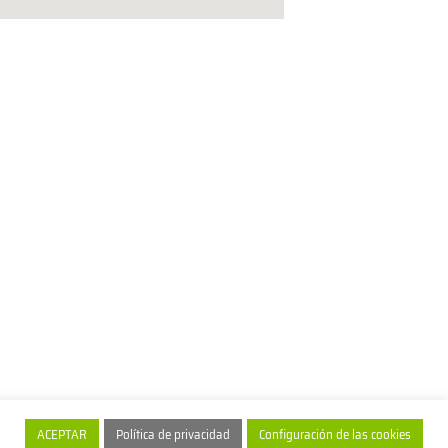
ACEPTAR
Política de privacidad
Configuración de las cookies
xtractivism.de 2026
| Powered by people ... and
thoge.de