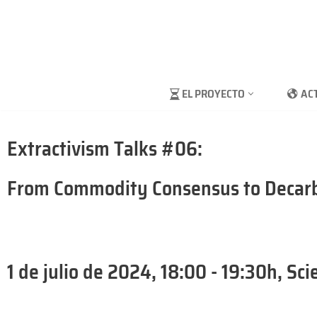
Saltar
al
contenido
EL PROYECTO
AC
Extractivism Talks #06:
From Commodity Consensus to Decar
1 de julio de 2024, 18:00 - 19:30h, Sc